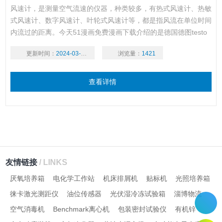
风速计，是测量空气流速的仪器，种类较多，有热式风速计、热敏
式风速计、数字风速计、叶轮式风速计等，都是指风流在单位时间
内流过的距离。今天51漫画免费漫画下载介绍的是德国德图testo
417风速计，是叶轮式风速计，适用于进风及出风口的快速又精确
更新时间：
2024-03-19
浏览量：
1421
的风速测量。显示屏上可显示风速、温度、体积流量及气流方向。
风速计带时间段和多点平均值计算功能计算，按键即可显示最大/
最小值。
查看详情
友情链接
/ LINKS
厌氧培养箱
电化学工作站
机床排屑机
贴标机
光照培养箱
徕卡激光测距仪
油位传感器
光伏湿冷冻试验箱
淄博物流
空气消毒机
Benchmark离心机
包装密封试验仪
有机锌