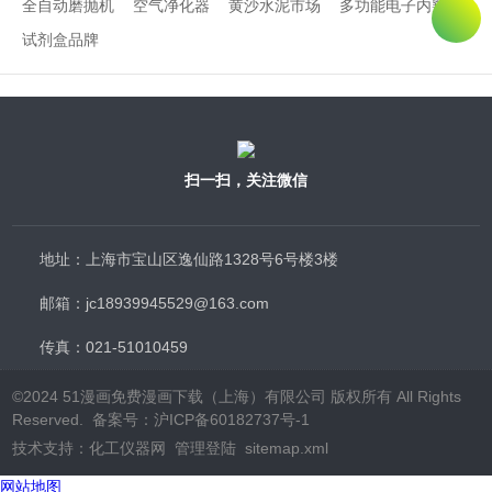
全自动磨抛机
空气净化器
黄沙水泥市场
多功能电子内窥镜
试剂盒品牌
扫一扫，关注微信
地址：上海市宝山区逸仙路1328号6号楼3楼
邮箱：jc18939945529@163.com
传真：021-51010459
©2024 51漫画免费漫画下载（上海）有限公司 版权所有 All Rights
Reserved.
备案号：沪ICP备60182737号-1
技术支持：
化工仪器网
管理登陆
sitemap.xml
网站地图