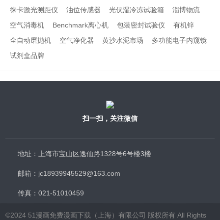
徕卡激光测距仪
油位传感器
光伏湿冷冻试验箱
淄博物流
空气消毒机
Benchmark离心机
包装密封试验仪
有机锌
全自动磨抛机
空气净化器
黄沙水泥市场
多功能电子内窥镜
试剂盒品牌
扫一扫，关注微信
地址：上海市宝山区逸仙路1328号6号楼3楼
邮箱：jc18939945529@163.com
传真：021-51010459
©2024 51漫画免费漫画下载（上海）有限公司 版权所有 All Rights