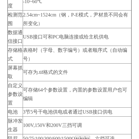
-10~60℃
度
检测范
2.54cm~1524cm（钢，P-E模式，尹材质不同会有
围
所变化）
数据通
USB接口可和PC电脑连接或给主机供电
信接口
存储格
表格时（字母、数字编号）或者顺序式（自动编
式
号）
屏幕抓
可存为.tif格式的文件
取
自定义
可存储64个参数设置，内置的参数设置用户也可
参数设
编辑
置
电池
3节5号干电池供电或者通过USB接口供电
脉冲发
100V,150V和200V三挡可调
生器
阻尼
50/75/100/300/600/1500Ω，六挡可选