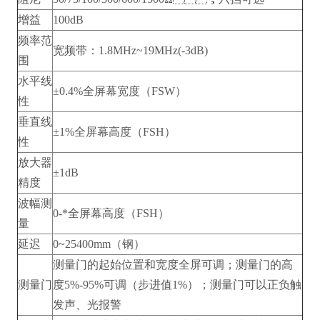
增益
100dB
频率范
宽频带：1.8MHz~19MHz(-3dB)
围
水平线
±0.4%全屏幕宽度（FSW）
性
垂直线
±1%全屏幕高度（FSH）
性
放大器
±1dB
精度
波幅测
0-*全屏幕高度（FSH）
量
延迟
0~25400mm（钢）
测量门的起始位置和宽度全屏可调；测量门的高
测量门
度5%-95%可调（步进值1%）；测量门可以正负触
发声、光报警