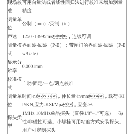
现场校
可用向量法或者线性回归法进行校准来增加测量
准
精度
测量单
公制（mm）/英制（in）
位
声速
1250~13995m/s，连续可调
测量模
界面波-回波（P-E）；带闸门的界面波-回波（P-E
式
w/Gate）
显示分
0.0001mm
辨率
校准模
自动/固定/一点/两点校准
式
测量单
时间-ns，伸长量-in/mm，载荷-KI
位
P/KN,应力-KSI/Mpa，应变-%
1MHz-10MHz单晶探头（直径1/8”~1”可选），磁
探头类
性/非磁性可选。小螺栓可用粘贴方式安装探头。
型
用户可定制探头