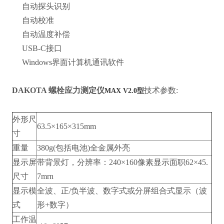
自动探头识别
自动校准
自动温度补偿
USB-C接口
Windows界面计算机通讯软件
DAKOTA
螺栓应力测定仪
技术参数:
MAX V2.0型
外形尺
63.5×165×315mm
寸
重量
380g(包括电池)全金属外亮
显示屏
带背景灯，分辨率：240×160像素显示面职62×45.
尺寸
7mrn
显示模
全波、正/负半波、数字式或分屏组合式显示（波
式
形+数字）
工作温